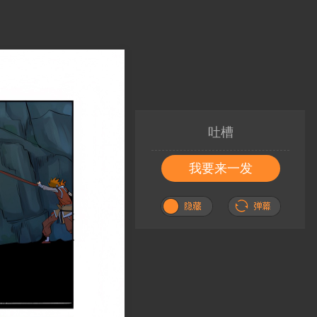
吐槽
我要来一发