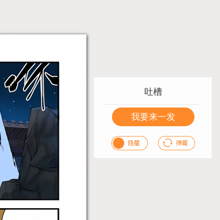
吐槽
我要来一发