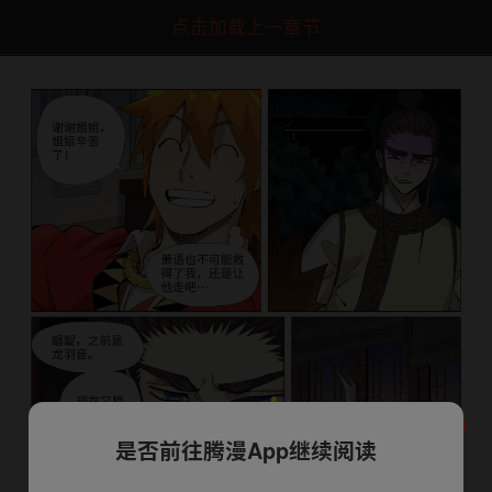
点击加载上一章节
是否前往腾漫App继续阅读