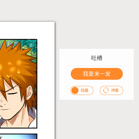
吐槽
我要来一发