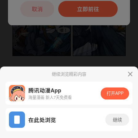
本章节仅支持App阅读，可打开App新用
户7天免费看
取消
立即前往
继续浏览精彩内容
下一话
腾漫App免费看
腾讯动漫App
打开APP
海量漫画 新人7天免费看
App免费看
在此处浏览
继续
435话 1/1