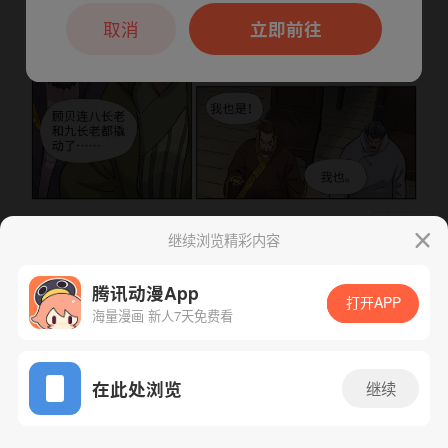
本章节仅支持App阅读，可打开App新用
户7天免费看
取消
立即前往
继续浏览精彩内容
下一话
腾漫App免费看
腾讯动漫App
打开APP
海量漫画 新人7天免费看
App免费看
在此处浏览
继续
744话 1/1