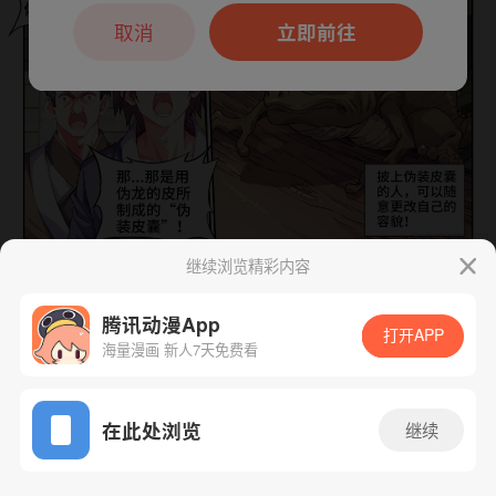
本章节仅支持App阅读，可打开App新用
户7天免费看
取消
立即前往
继续浏览精彩内容
下一话
腾漫App免费看
腾讯动漫App
打开APP
海量漫画 新人7天免费看
App免费看
在此处浏览
继续
553话 1/1