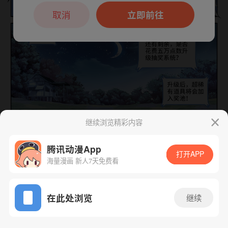
本章节仅支持App阅读，可打开App新用
户7天免费看
取消
立即前往
继续浏览精彩内容
下一话
腾漫App免费看
腾讯动漫App
打开APP
海量漫画 新人7天免费看
App免费看
在此处浏览
继续
300话 1/1