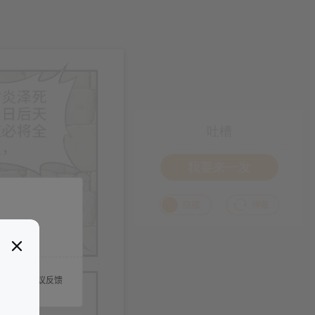
吐槽
我要来一发