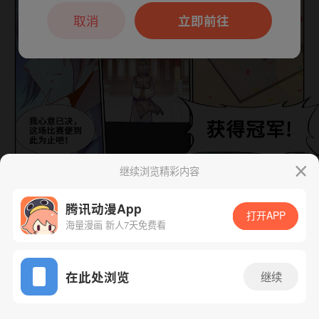
本章节仅支持App阅读，可打开App新用
户7天免费看
取消
立即前往
继续浏览精彩内容
下一话
腾漫App免费看
腾讯动漫App
打开APP
海量漫画 新人7天免费看
App免费看
在此处浏览
继续
215话 1/1