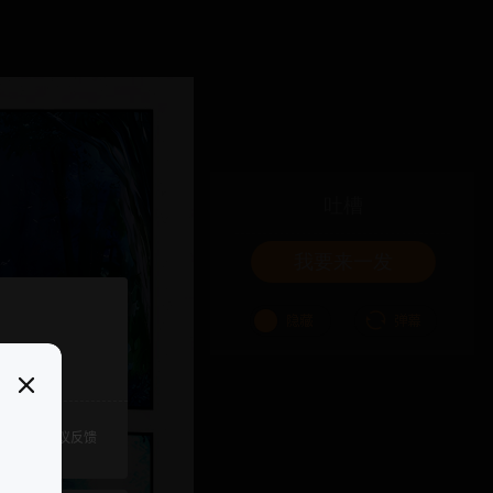
吐槽
我要来一发