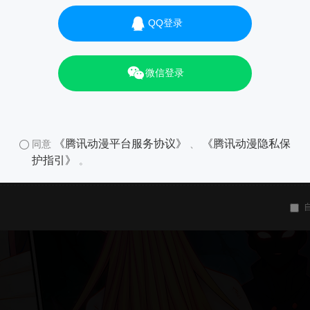
QQ登录
微信登录
《腾讯动漫平台服务协议》
《腾讯动漫隐私保
同意
、
护指引》
。