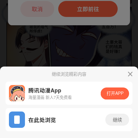
本章节仅支持App阅读，可打开App新用
户7天免费看
取消
立即前往
继续浏览精彩内容
下一话
腾漫App免费看
腾讯动漫App
打开APP
海量漫画 新人7天免费看
App免费看
在此处浏览
继续
410话 1/1