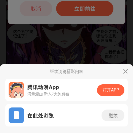
本章节仅支持App阅读，可打开App新用
户7天免费看
取消
立即前往
继续浏览精彩内容
下一话
腾漫App免费看
腾讯动漫App
打开APP
海量漫画 新人7天免费看
App免费看
在此处浏览
继续
625话 1/1