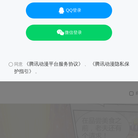
QQ登录
微信登录
《腾讯动漫平台服务协议》
《腾讯动漫隐私保
同意
、
护指引》
。