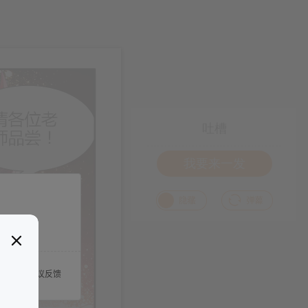
吐槽
我要来一发