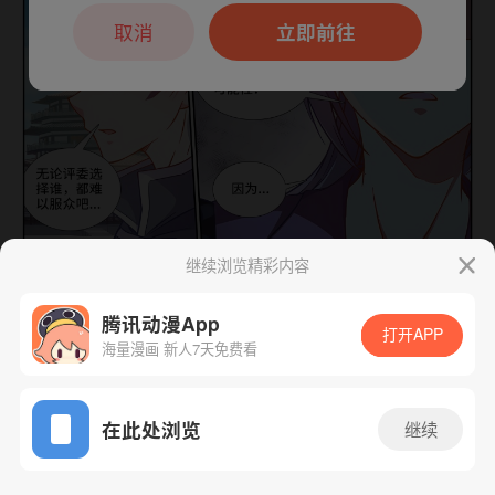
本章节仅支持App阅读，可打开App新用
户7天免费看
取消
立即前往
继续浏览精彩内容
下一话
腾漫App免费看
腾讯动漫App
打开APP
海量漫画 新人7天免费看
App免费看
在此处浏览
继续
264话 1/1