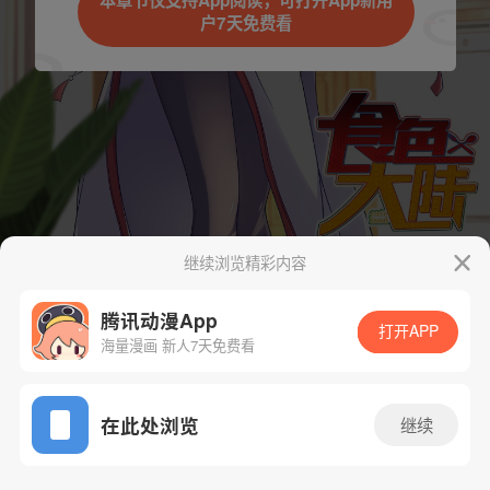
本章节仅支持App阅读，可打开App新用
户7天免费看
继续浏览精彩内容
下一话
腾漫App免费看
腾讯动漫App
打开APP
海量漫画 新人7天免费看
App免费看
在此处浏览
继续
258话 1/1