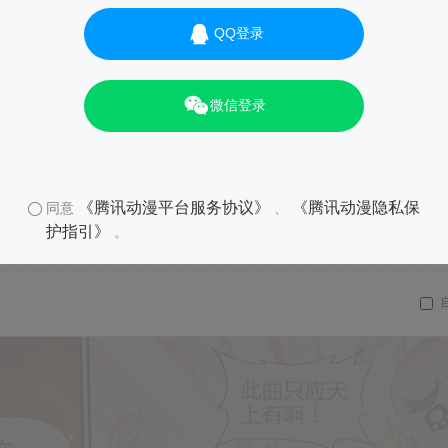
QQ登录
微信登录
《腾讯动漫平台服务协议》
《腾讯动漫隐私保
同意
、
护指引》
。