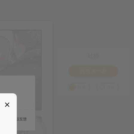
吐槽
我要来一发