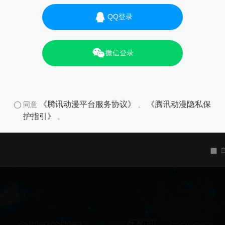
QQ登录
微信登录
《腾讯动漫平台服务协议》
《腾讯动漫隐私保
同意
、
护指引》
。