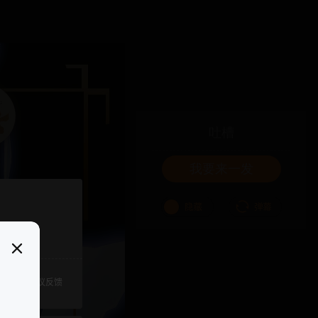
吐槽
我要来一发