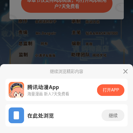
本章节仅支持App阅读，可打开App新用
户7天免费看
继续浏览精彩内容
腾讯动漫App
打开APP
海量漫画 新人7天免费看
App免费看
下一话
腾漫App免费看
在此处浏览
继续
691话 1/1