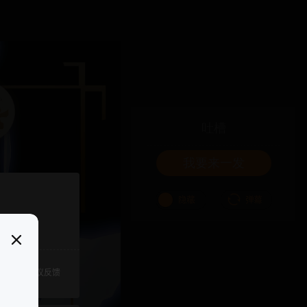
吐槽
我要来一发