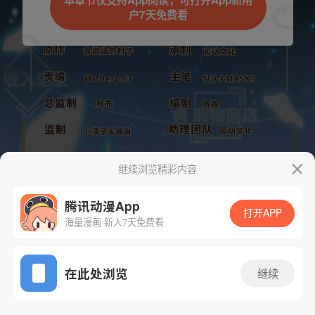
本章节仅支持App阅读，可打开App新用
户7天免费看
取消
立即前往
继续浏览精彩内容
腾讯动漫App
打开APP
海量漫画 新人7天免费看
App免费看
下一话
腾漫App免费看
在此处浏览
继续
298话 1/1