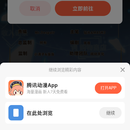
本章节仅支持App阅读，可打开App新用
户7天免费看
取消
立即前往
继续浏览精彩内容
腾讯动漫App
打开APP
海量漫画 新人7天免费看
App免费看
下一话
腾漫App免费看
在此处浏览
继续
581话 1/1