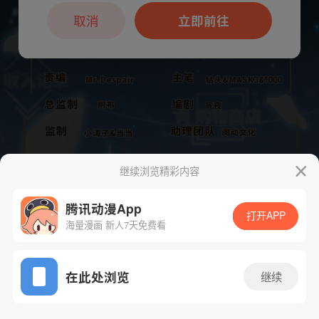
本章节仅支持App阅读，可打开App新用
户7天免费看
取消
立即前往
继续浏览精彩内容
腾讯动漫App
打开APP
海量漫画 新人7天免费看
App免费看
下一话
腾漫App免费看
在此处浏览
继续
774话 1/1