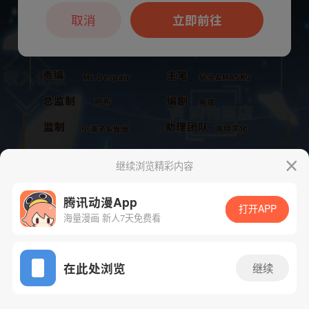
本章节仅支持App阅读，可打开App新用
户7天免费看
取消
立即前往
继续浏览精彩内容
腾讯动漫App
打开APP
海量漫画 新人7天免费看
App免费看
下一话
腾漫App免费看
在此处浏览
继续
199话 1/1