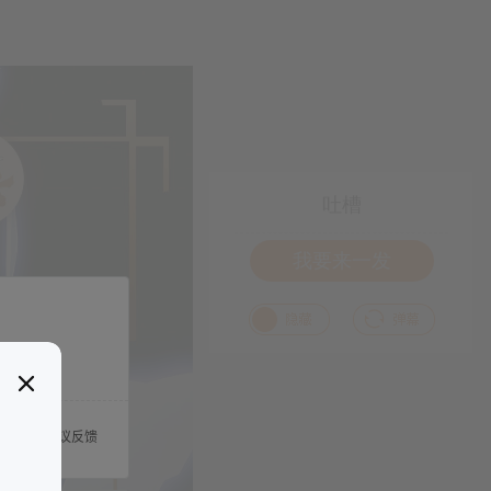
吐槽
我要来一发