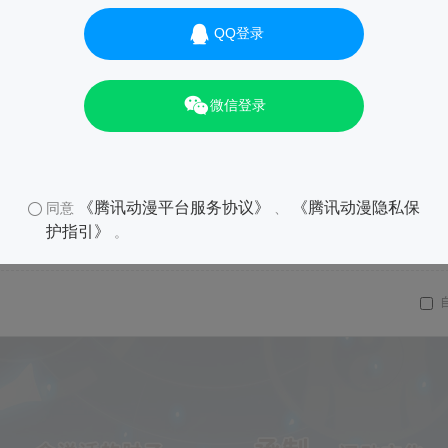
QQ登录
微信登录
《腾讯动漫平台服务协议》
《腾讯动漫隐私保
同意
、
护指引》
。