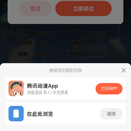
本章节仅支持App阅读，可打开App新用
户7天免费看
取消
立即前往
继续浏览精彩内容
腾讯动漫App
打开APP
海量漫画 新人7天免费看
App免费看
下一话
腾漫App免费看
在此处浏览
继续
196话 1/1