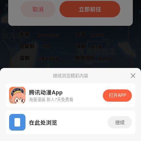
本章节仅支持App阅读，可打开App新用
户7天免费看
取消
立即前往
继续浏览精彩内容
腾讯动漫App
打开APP
海量漫画 新人7天免费看
App免费看
下一话
腾漫App免费看
在此处浏览
继续
106话 1/1