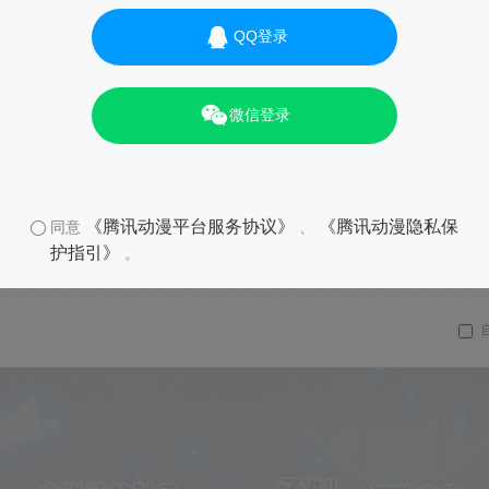
QQ登录
微信登录
《腾讯动漫平台服务协议》
《腾讯动漫隐私保
同意
、
护指引》
。