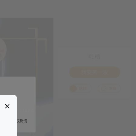
吐槽
我要来一发