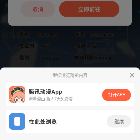
本章节仅支持App阅读，可打开App新用
户7天免费看
取消
立即前往
继续浏览精彩内容
腾讯动漫App
打开APP
海量漫画 新人7天免费看
App免费看
下一话
腾漫App免费看
在此处浏览
继续
215话 1/1