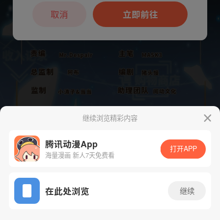
本章节仅支持App阅读，可打开App新用
户7天免费看
取消
立即前往
继续浏览精彩内容
腾讯动漫App
打开APP
海量漫画 新人7天免费看
App免费看
下一话
腾漫App免费看
在此处浏览
继续
139话 1/1