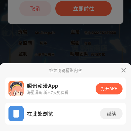
本章节仅支持App阅读，可打开App新用
户7天免费看
取消
立即前往
继续浏览精彩内容
腾讯动漫App
打开APP
海量漫画 新人7天免费看
App免费看
下一话
腾漫App免费看
在此处浏览
继续
728话 1/1