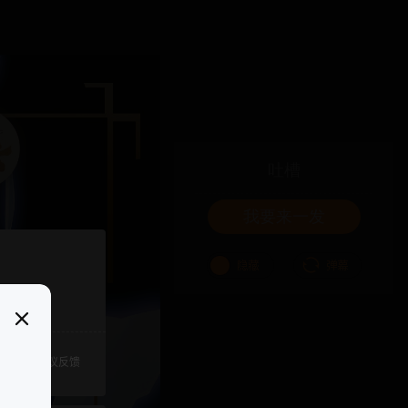
吐槽
我要来一发