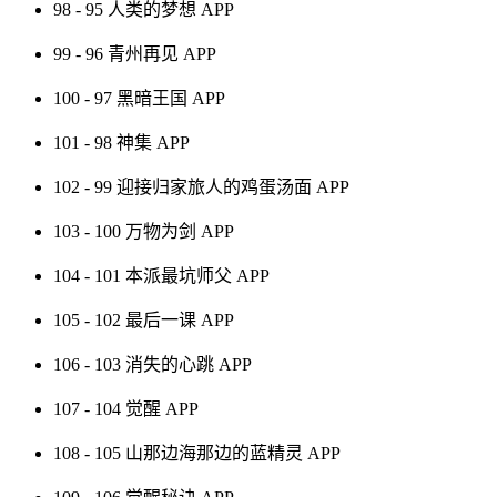
98 - 95 人类的梦想
APP
99 - 96 青州再见
APP
100 - 97 黑暗王国
APP
101 - 98 神集
APP
102 - 99 迎接归家旅人的鸡蛋汤面
APP
103 - 100 万物为剑
APP
104 - 101 本派最坑师父
APP
105 - 102 最后一课
APP
106 - 103 消失的心跳
APP
107 - 104 觉醒
APP
108 - 105 山那边海那边的蓝精灵
APP