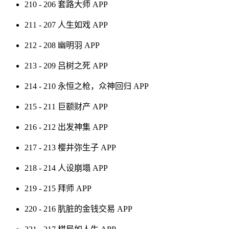
210 - 206 套路大师
APP
211 - 207 人生如戏
APP
212 - 208 幽明羽
APP
213 - 209 吕树之死
APP
214 - 210 永恒之枪，众神回归
APP
215 - 211 巨额财产
APP
216 - 212 出发神集
APP
217 - 213 樱井弥生子
APP
218 - 214 人设崩塌
APP
219 - 215 拜师
APP
220 - 216 肮脏的金钱交易
APP