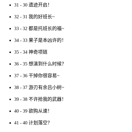
31 - 30 遗迹开启！
32 - 31 我的好班长~
33 - 32 都是托班长的福~
34 - 33 果子是本凶许的！
35 - 34 神奇项链
36 - 35 想演到什么时候？
37 - 36 干掉你很容易~
38 - 37 游刃有余吕小树~
39 - 38 不许抢我的武器！
40 - 39 欲购从速！
41 - 40 计划落空？