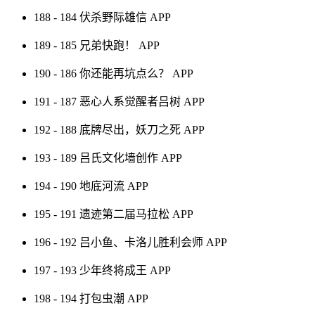
188 - 184 伏杀野际雄信
APP
189 - 185 兄弟快跑！
APP
190 - 186 你还能再坑点么？
APP
191 - 187 恶心人系觉醒者吕树
APP
192 - 188 底牌尽出，妖刀之死
APP
193 - 189 吕氏文化墙创作
APP
194 - 190 地底河流
APP
195 - 191 遗迹第二届马拉松
APP
196 - 192 吕小鱼、卡洛儿胜利会师
APP
197 - 193 少年终将成王
APP
198 - 194 打包虫潮
APP