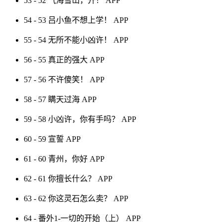
53 - 52 气海雪山，开！
APP
54 - 53 吕小鱼不想上学！
APP
55 - 54 无所不能小凶许！
APP
56 - 55 真正的强大
APP
57 - 56 不许傻笑！
APP
58 - 57 瞒天过海
APP
59 - 58 小凶许，你有手吗？
APP
60 - 59 宣誓
APP
61 - 60 青州，你好
APP
62 - 61 你擅长什么？
APP
63 - 62 你这灵石怎么卖？
APP
64 - 番外1-一切的开始（上）
APP