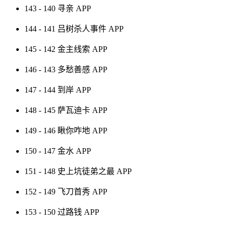
143 - 140 寻亲
APP
144 - 141 吕树杀人事件
APP
145 - 142 金主线索
APP
146 - 143 多愁善感
APP
147 - 144 到岸
APP
148 - 145 萨瓦迪卡
APP
149 - 146 瞅你咋地
APP
150 - 147 金水
APP
151 - 148 史上坑徒弟之最
APP
152 - 149 飞刀首秀
APP
153 - 150 过路钱
APP