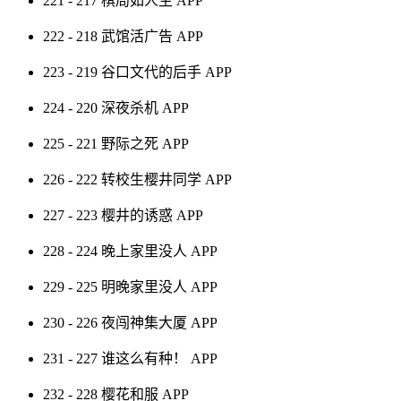
221 - 217 棋局如人生
APP
222 - 218 武馆活广告
APP
223 - 219 谷口文代的后手
APP
224 - 220 深夜杀机
APP
225 - 221 野际之死
APP
226 - 222 转校生樱井同学
APP
227 - 223 樱井的诱惑
APP
228 - 224 晚上家里没人
APP
229 - 225 明晚家里没人
APP
230 - 226 夜闯神集大厦
APP
231 - 227 谁这么有种！
APP
232 - 228 樱花和服
APP