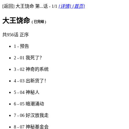
[返回]
大王饶命
第...话 - 1/1
[详情]
[首页]
大王饶命
( 已完结 )
共956话
正序
1 - 预告
2 - 01 我死了？
3 - 02 神奇的系统
4 - 03 出新货了！
5 - 04 神秘人
6 - 05 暗潮涌动
7 - 06 好汉放我走
8 - 07 神秘基金会