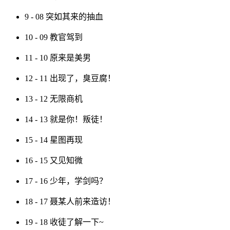
9 - 08 突如其来的抽血
10 - 09 教官驾到
11 - 10 原来是美男
12 - 11 出现了，臭豆腐！
13 - 12 无限商机
14 - 13 就是你！叛徒！
15 - 14 星图再现
16 - 15 又见知微
17 - 16 少年，学剑吗？
18 - 17 聂某人前来造访！
19 - 18 收徒了解一下~