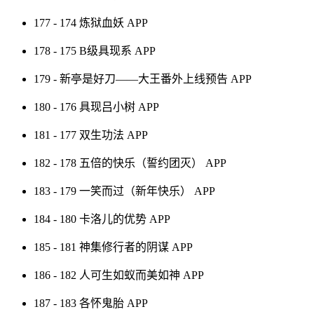
177 - 174 炼狱血妖
APP
178 - 175 B级具现系
APP
179 - 新亭是好刀——大王番外上线预告
APP
180 - 176 具现吕小树
APP
181 - 177 双生功法
APP
182 - 178 五倍的快乐（誓约团灭）
APP
183 - 179 一笑而过（新年快乐）
APP
184 - 180 卡洛儿的优势
APP
185 - 181 神集修行者的阴谋
APP
186 - 182 人可生如蚁而美如神
APP
187 - 183 各怀鬼胎
APP