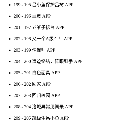
199 - 195 吕小鱼保护吕树
APP
200 - 196 血灵
APP
201 - 197 老爷子拆台
APP
202 - 198 又一个A级？！
APP
203 - 199 傀儡师
APP
204 - 200 遗迹终结，阵眼到手
APP
205 - 201 白色面具
APP
206 - 202 回家
APP
207 - 203 回归校园
APP
208 - 204 洛城异常见闻录
APP
209 - 205 跳级生吕小鱼
APP