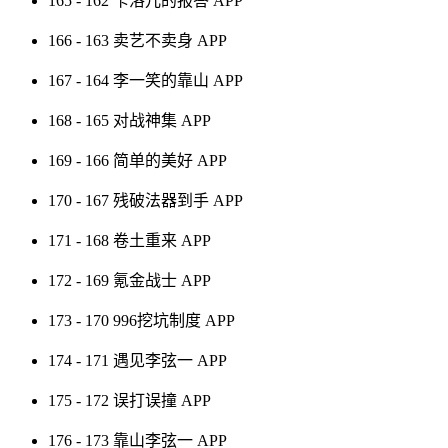
165 - 162 卡洛儿的报答
APP
166 - 163 卖艺不卖身
APP
167 - 164 李一笑的靠山
APP
168 - 165 对战神集
APP
169 - 166 简单的美好
APP
170 - 167 残破法器到手
APP
171 - 168 卷土重来
APP
172 - 169 氪金战士
APP
173 - 170 996挖坑制度
APP
174 - 171 遇见李弦一
APP
175 - 172 误打误撞
APP
176 - 173 靠山李弦一
APP