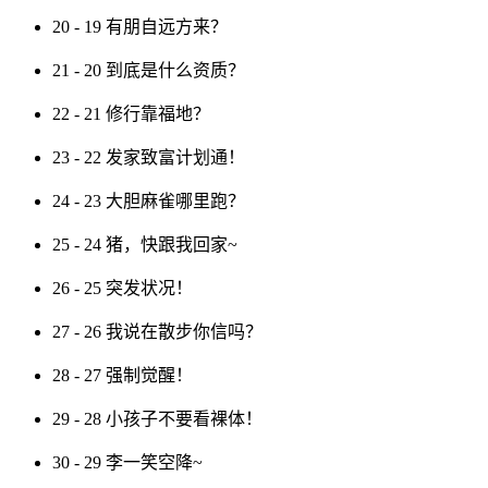
20 - 19 有朋自远方来？
21 - 20 到底是什么资质？
22 - 21 修行靠福地？
23 - 22 发家致富计划通！
24 - 23 大胆麻雀哪里跑？
25 - 24 猪，快跟我回家~
26 - 25 突发状况！
27 - 26 我说在散步你信吗？
28 - 27 强制觉醒！
29 - 28 小孩子不要看裸体！
30 - 29 李一笑空降~