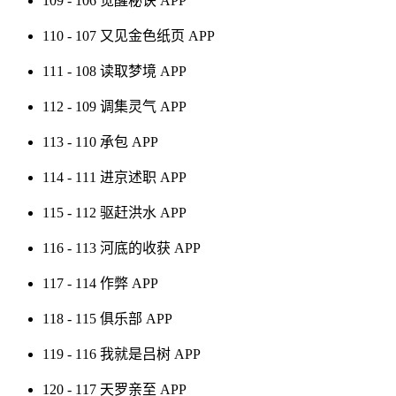
109 - 106 觉醒秘诀
APP
110 - 107 又见金色纸页
APP
111 - 108 读取梦境
APP
112 - 109 调集灵气
APP
113 - 110 承包
APP
114 - 111 进京述职
APP
115 - 112 驱赶洪水
APP
116 - 113 河底的收获
APP
117 - 114 作弊
APP
118 - 115 俱乐部
APP
119 - 116 我就是吕树
APP
120 - 117 天罗亲至
APP