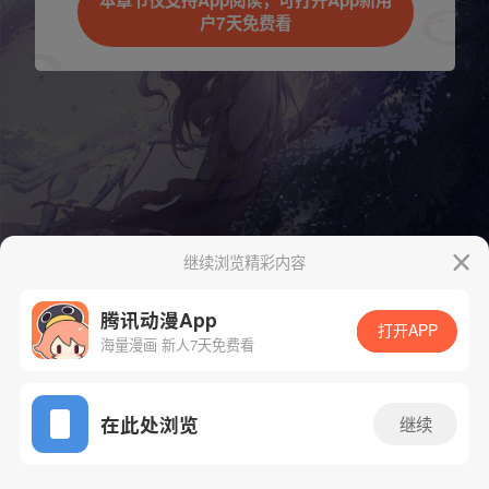
本章节仅支持App阅读，可打开App新用
户7天免费看
取消
立即前往
继续浏览精彩内容
腾讯动漫App
打开APP
海量漫画 新人7天免费看
App免费看
下一话
腾漫App免费看
在此处浏览
继续
465话 1/1