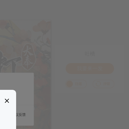
吐槽
我要来一发