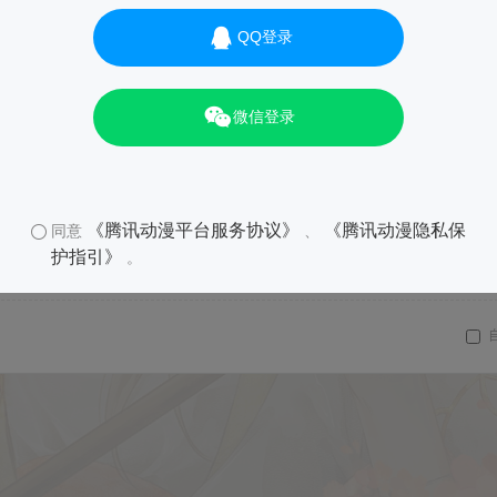
QQ登录
微信登录
《腾讯动漫平台服务协议》
《腾讯动漫隐私保
同意
、
护指引》
。