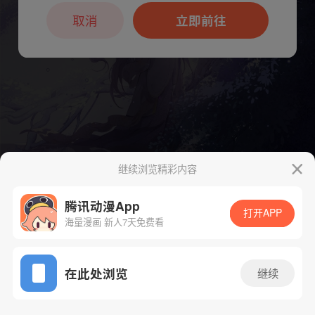
本章节仅支持App阅读，可打开App新用
户7天免费看
取消
立即前往
继续浏览精彩内容
腾讯动漫App
打开APP
海量漫画 新人7天免费看
App免费看
下一话
腾漫App免费看
在此处浏览
继续
446话 1/1