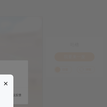
吐槽
我要来一发