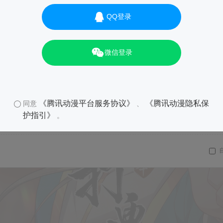
QQ登录
微信登录
《腾讯动漫平台服务协议》
《腾讯动漫隐私保
同意
、
护指引》
。