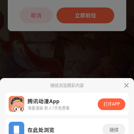
本章节仅支持App阅读，可打开App新用
户7天免费看
取消
立即前往
继续浏览精彩内容
腾讯动漫App
打开APP
海量漫画 新人7天免费看
App免费看
在此处浏览
继续
下一话
腾漫App免费看