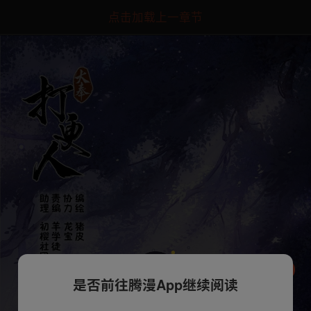
点击加载上一章节
是否前往腾漫App继续阅读