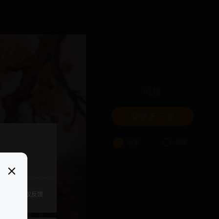
吐槽
我要来一发