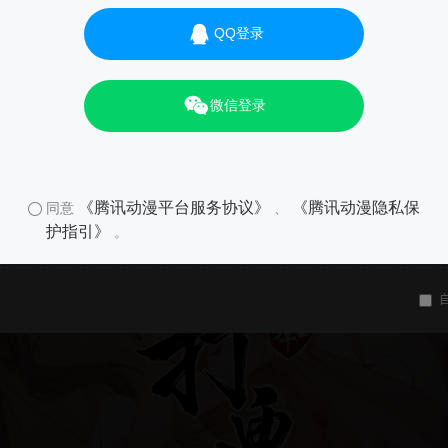
QQ登录
微信登录
《腾讯动漫平台服务协议》
《腾讯动漫隐私保
同意
、
护指引》
。