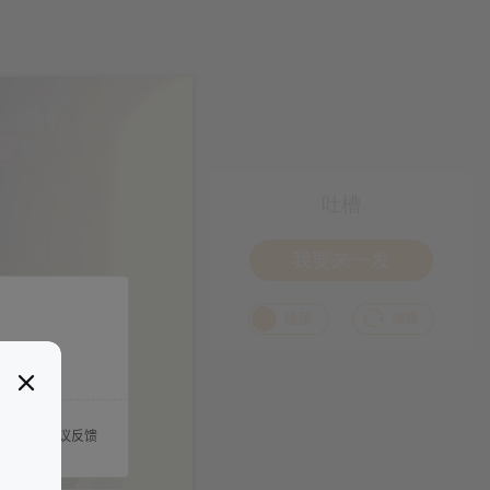
吐槽
我要来一发