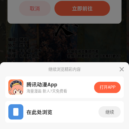
本章节仅支持App阅读，可打开App新用
户7天免费看
取消
立即前往
继续浏览精彩内容
腾讯动漫App
打开APP
海量漫画 新人7天免费看
App免费看
下一话
腾漫App免费看
在此处浏览
继续
133话 1/1