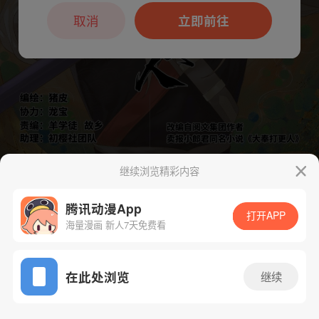
本章节仅支持App阅读，可打开App新用
户7天免费看
取消
立即前往
继续浏览精彩内容
腾讯动漫App
打开APP
海量漫画 新人7天免费看
App免费看
下一话
腾漫App免费看
在此处浏览
继续
107话 1/1