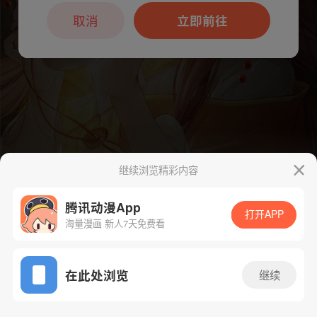
本章节仅支持App阅读，可打开App新用
户7天免费看
取消
立即前往
继续浏览精彩内容
腾讯动漫App
打开APP
海量漫画 新人7天免费看
App免费看
下一话
腾漫App免费看
在此处浏览
继续
373话 1/1