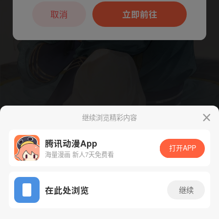
本章节仅支持App阅读，可打开App新用
户7天免费看
取消
立即前往
继续浏览精彩内容
腾讯动漫App
打开APP
海量漫画 新人7天免费看
App免费看
下一话
腾漫App免费看
在此处浏览
继续
353话 1/1