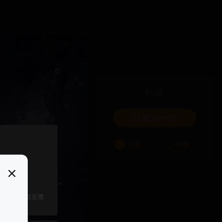
吐槽
我要来一发