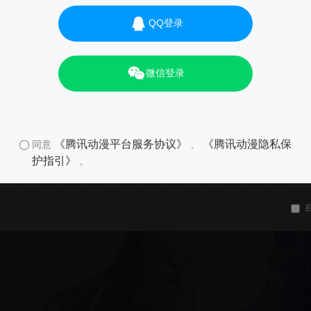
QQ登录
微信登录
《腾讯动漫平台服务协议》
《腾讯动漫隐私保
同意
、
护指引》
。