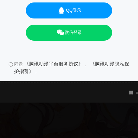
QQ登录
微信登录
《腾讯动漫平台服务协议》
《腾讯动漫隐私保
同意
、
护指引》
。