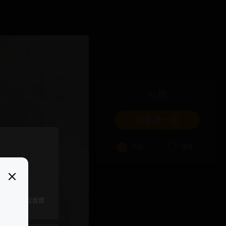
吐槽
我要来一发