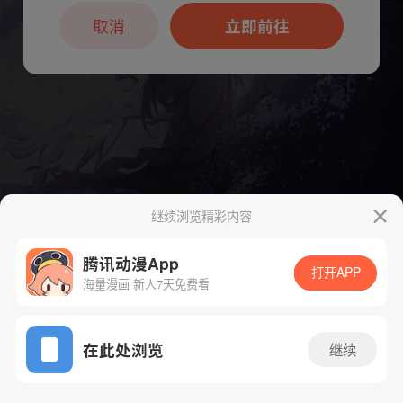
本章节仅支持App阅读，可打开App新用
户7天免费看
取消
立即前往
继续浏览精彩内容
腾讯动漫App
打开APP
海量漫画 新人7天免费看
App免费看
下一话
腾漫App免费看
在此处浏览
继续
434话 1/1