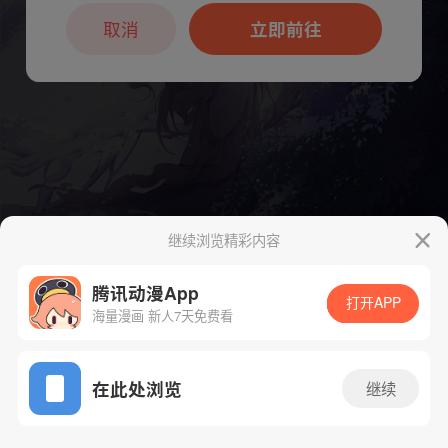
本章节仅支持App阅读，可打开App新用
户7天免费看
取消
立即前往
继续浏览精彩内容
腾讯动漫App
打开APP
海量漫画 新人7天免费看
App免费看
下一话
腾漫App免费看
在此处浏览
继续
573话 1/1