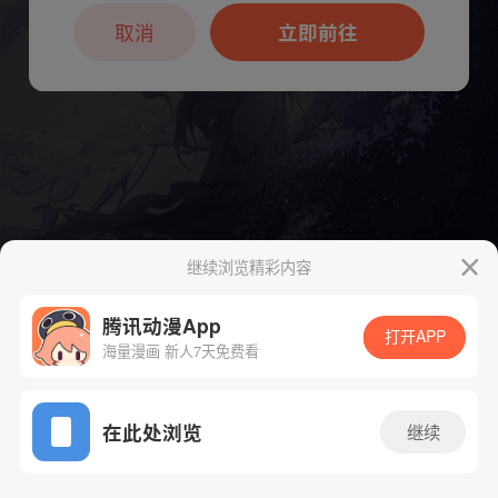
本章节仅支持App阅读，可打开App新用
户7天免费看
取消
立即前往
继续浏览精彩内容
腾讯动漫App
打开APP
海量漫画 新人7天免费看
App免费看
下一话
腾漫App免费看
在此处浏览
继续
466话 1/1